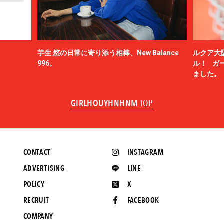
芋生 悠の日常に寄り添う相棒、New Balance
ルクア大
996。
ル！ ガ
ました。
GIRLHOUYHNHNM
TOP
CONTACT
INSTAGRAM
ADVERTISING
LINE
POLICY
X
RECRUIT
FACEBOOK
COMPANY