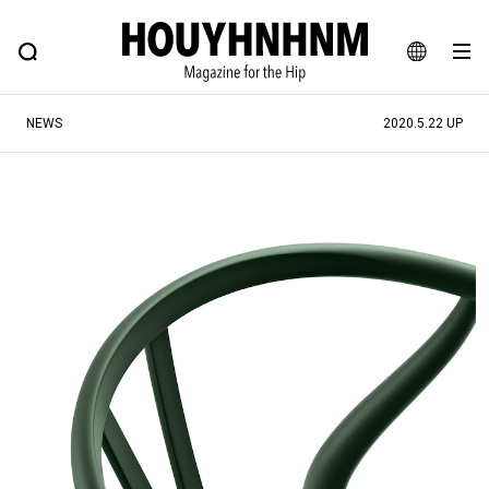
NEWS
FEATURE
BLOG
SNAP
Commune H
ヒップなファッション、カルチャー、ライフスタイルWEBマガジン
JA
NEWS
2020.5.22 UP
EN
#注目のタグ
#SHOPPING ADDICT
#憧れの逸品
#ESSENTIAL DESIGNS
#古着サミット
#NEW VINTAGE
#マイナーグッド図鑑
#路地裏てぃーん。
#MONTHLY JOURNAL
#GH 銘品の所以
#フイナムのYouTube
#Commune H
#FOCUS IT
#AH.H
#ととけん
#FASHION
#MUSIC
#MOVIE