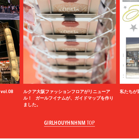
ol.08
ルクア大阪ファッションフロアがリニューア
私たちが
ル！ ガールフイナムが、ガイドマップを作り
ました。
GIRLHOUYHNHNM
TOP