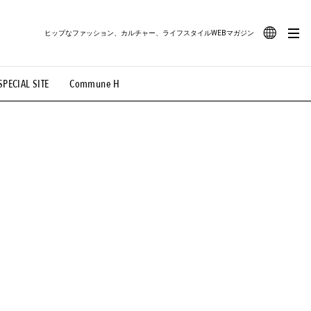
ヒップなファッション、カルチャー、ライフスタイルWEBマガジン
JA
SPECIAL SITE
Commune H
#路地裏てぃーん。
#MONTHLY JOURNAL
EN
OVIE
#LIFESTYLE
#SNEAKER
#OUTDOOR