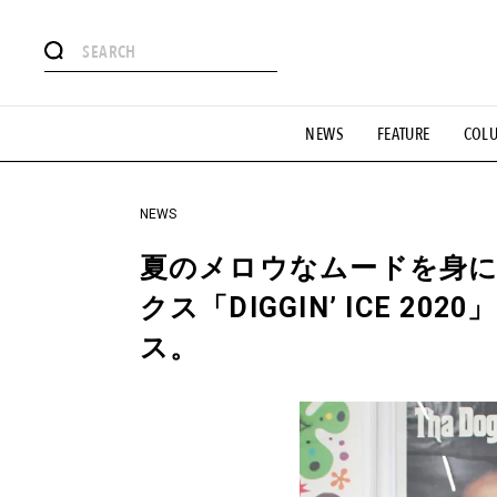
#注目のタグ
NEWS
FEATURE
COL
#SHOPPING ADDICT
#憧れの逸品
#ESSENTIAL DESIG
#GH 銘品の所以
#フイナムのYouTube
#Commune H
#SPORTS
#HANDSOME HANDBOOK
NEWS
夏のメロウなムードを身に
クス「DIGGIN’ ICE 
ス。