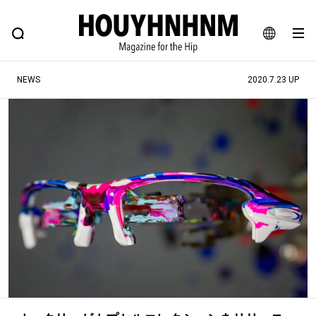
NEWS
FEATURE
BLOG
SNAP
Commune H
ヒップなファッション、カルチャー、ライフスタイルWEBマガジン
JA
NEWS
2020.7.23 UP
EN
#注目のタグ
#SHOPPING ADDICT
#憧れの逸品
#ESSENTIAL DESIGNS
#古着サミット
#NEW VINTAGE
#マイナーグッド図鑑
#路地裏てぃーん。
#MONTHLY JOURNAL
#GH 銘品の所以
#フイナムのYouTube
#Commune H
#FOCUS IT
#AH.H
#ととけん
#FASHION
#MUSIC
#MOVIE