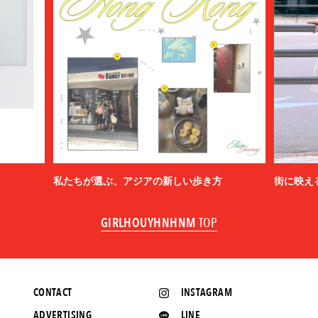
私たちが選ぶ、アジアの新しい歩き方
街に映え
GIRLHOUYHNHNM
TOP
CONTACT
INSTAGRAM
ADVERTISING
LINE