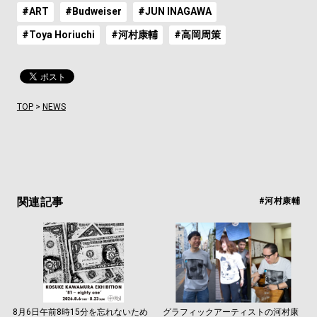
#ART
#Budweiser
#JUN INAGAWA
#Toya Horiuchi
#河村康輔
#高岡周策
TOP
>
NEWS
関連記事
#河村康輔
8月6日午前8時15分を忘れないため
グラフィックアーティストの河村康