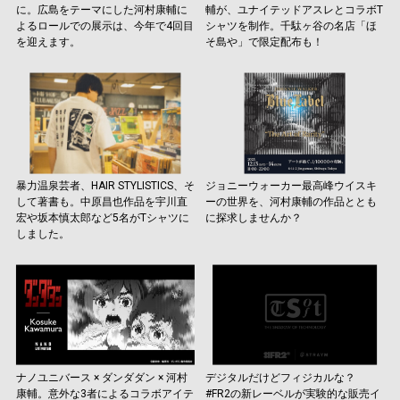
に。広島をテーマにした河村康輔に
輔が、ユナイテッドアスレとコラボT
よるロールでの展示は、今年で4回目
シャツを制作。千駄ヶ谷の名店「ほ
を迎えます。
そ島や」で限定配布も！
暴力温泉芸者、HAIR STYLISTICS、そ
ジョニーウォーカー最高峰ウイスキ
して著書も。中原昌也作品を宇川直
ーの世界を、河村康輔の作品ととも
宏や坂本慎太郎など5名がTシャツに
に探求しませんか？
しました。
ナノユニバース × ダンダダン × 河村
デジタルだけどフィジカルな？
康輔。意外な3者によるコラボアイテ
#FR2の新レーベルが実験的な販売イ