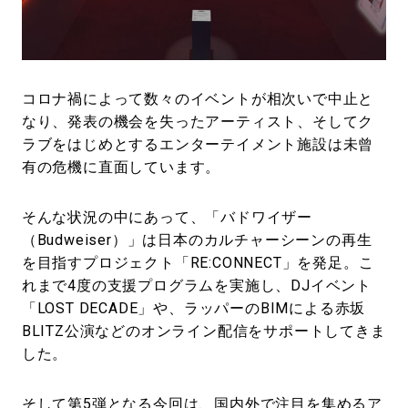
#LIFESTYLE
#SNEAKER
#OUTDOOR
#SPORTS
#HANDSOME HANDBOOK
コロナ禍によって数々のイベントが相次いで中止と
なり、発表の機会を失ったアーティスト、そしてク
ラブをはじめとするエンターテイメント施設は未曾
有の危機に直面しています。
そんな状況の中にあって、「バドワイザー
（Budweiser）」は日本のカルチャーシーンの再生
を目指すプロジェクト「RE:CONNECT」を発足。こ
れまで4度の支援プログラムを実施し、DJイベント
「LOST DECADE」や、ラッパーのBIMによる赤坂
BLITZ公演などのオンライン配信をサポートしてきま
した。
そして第5弾となる今回は、国内外で注目を集めるア