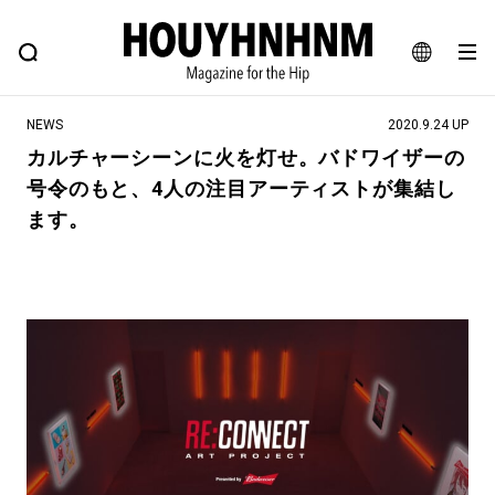
NEWS
FEATURE
BLOG
SNAP
Commune H
ヒップなファッション、カルチャー、ライフスタイルWEBマガジン
JA
NEWS
2020.9.24 UP
EN
カルチャーシーンに火を灯せ。バドワイザーの
号令のもと、4人の注目アーティストが集結し
#注目のタグ
ます。
#SHOPPING ADDICT
#憧れの逸品
#ESSENTIAL DESIGNS
#古着サミット
#NEW VINTAGE
#マイナーグッド図鑑
#路地裏てぃーん。
#MONTHLY JOURNAL
#GH 銘品の所以
#フイナムのYouTube
#Commune H
#FOCUS IT
#AH.H
#ととけん
#FASHION
#MUSIC
#MOVIE