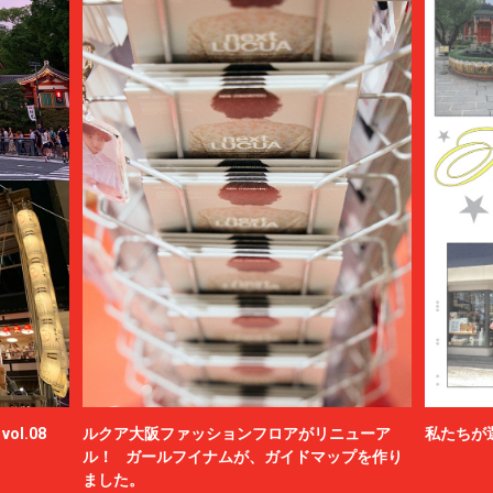
ol.08
ルクア大阪ファッションフロアがリニューア
私たちが
ル！ ガールフイナムが、ガイドマップを作り
ました。