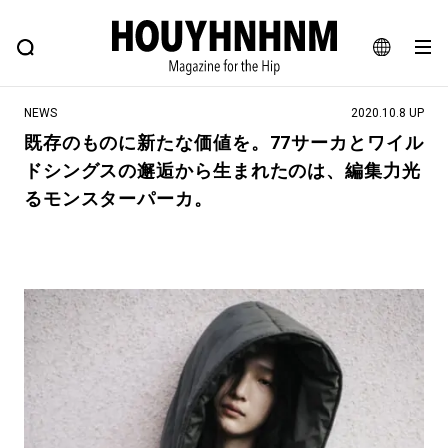
NEWS
FEATURE
BLOG
SNAP
Commune H
ヒップなファッション、カルチャー、ライフスタイルWEBマガジン
JA
NEWS
2020.10.8 UP
EN
既存のものに新たな価値を。77サーカとワイル
ドシングスの邂逅から生まれたのは、編集力光
#注目のタグ
るモンスターパーカ。
#SHOPPING ADDICT
#憧れの逸品
#ESSENTIAL DESIGNS
#古着サミット
#NEW VINTAGE
#マイナーグッド図鑑
#路地裏てぃーん。
#MONTHLY JOURNAL
#GH 銘品の所以
#フイナムのYouTube
#Commune H
#FOCUS IT
#AH.H
#ととけん
#FASHION
#MUSIC
#MOVIE