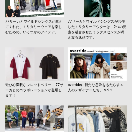
77サーカとワイルドシングスが教え
77サーカとワイルドシングスが共作
てくれた、ミリタリーウェアを楽し
したミリタリーアウターは、2つの要
むための、いくつかのアイデア。
素を融合させたミックスセンスが冴
え渡る逸品です。
遊び心満載なフレッドペリー！ 77サ
overrideに新たな息吹をもたらす４
ーカとのコラボレーションが登場し
人のデザイナーたち。 Vol.2
ます！