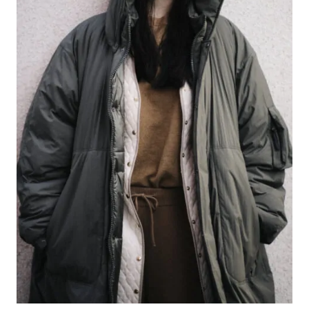
#LIFESTYLE
#SNEAKER
#OUTDOOR
#SPORTS
#HANDSOME HANDBOOK