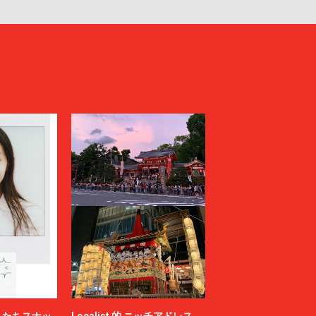
またちスナッ
Localist 的 ニッチアドレス