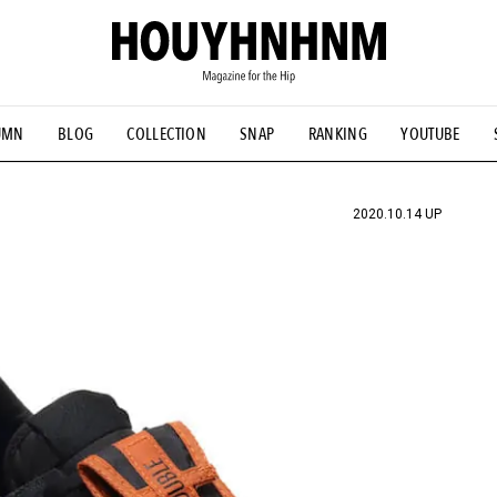
UMN
BLOG
COLLECTION
SNAP
RANKING
YOUTUBE
NS
#古着サミット
#NEW VINTAGE
#マイナーグッド図鑑
#FOCUS IT
#AH.H
#ととけん
#FASHION
#MUSIC
#M
2020.10.14 UP