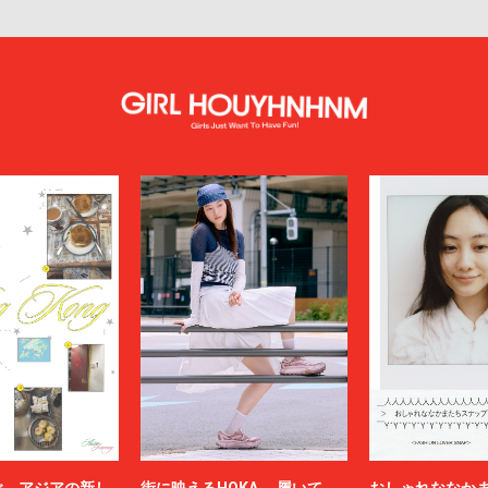
ぶ、アジアの新し
街に映えるHOKA。 履いて、
おしゃれななか