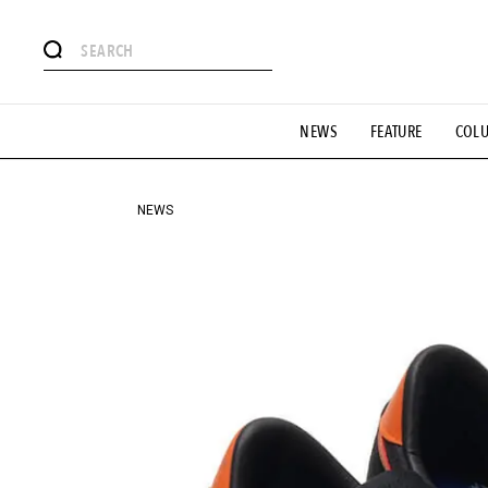
#注目のタグ
NEWS
FEATURE
COL
#SHOPPING ADDICT
#憧れの逸品
#ESSENTIAL DESIG
#GH 銘品の所以
#フイナムのYouTube
#Commune H
#SPORTS
#HANDSOME HANDBOOK
NEWS