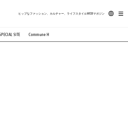
ヒップなファッション、カルチャー、ライフスタイルWEBマガジン
JA
SPECIAL SITE
Commune H
#路地裏てぃーん。
#MONTHLY JOURNAL
EN
OVIE
#LIFESTYLE
#SNEAKER
#OUTDOOR