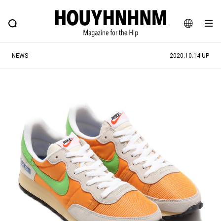
NEWS
FEATURE
BLOG
SNAP
Commune H
ヒップなファッション、カルチャー、ライフスタイルWEBマガジン
JA
NEWS
2020.10.14 UP
EN
#注目のタグ
#SHOPPING ADDICT
#憧れの逸品
#ESSENTIAL DESIGNS
#古着サミット
#NEW VINTAGE
#マイナーグッド図鑑
#路地裏てぃーん。
#MONTHLY JOURNAL
#GH 銘品の所以
#フイナムのYouTube
#Commune H
#FOCUS IT
#AH.H
#ととけん
#FASHION
#MUSIC
#MOVIE