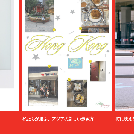
私たちが選ぶ、アジアの新しい歩き方
街に映え