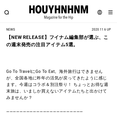
NEWS
FEATURE
BLOG
SNAP
Commune H
ヒップなファッション、カルチャー、ライフスタイルWEBマガジン
JA
NEWS
2020.11.6 UP
EN
【NEW RELEASE】フイナム編集部が選ぶ、こ
の週末発売の注目アイテム5選。
#注目のタグ
#SHOPPING ADDICT
#憧れの逸品
#ESSENTIAL DESIGNS
#古着サミット
Go To TravelにGo To Eat。海外旅行はできません
#NEW VINTAGE
#マイナーグッド図鑑
が、全国各地に昨年の活気が戻ってきたように感じ
#路地裏てぃーん。
#MONTHLY JOURNAL
ます。今週はコラボ＆別注祭り！ ちょっとお得な週
末旅は、いましか買えないアイテムたちと出かけて
#GH 銘品の所以
#フイナムのYouTube
みませんか？
#Commune H
#FOCUS IT
#AH.H
#ととけん
#FASHION
#MUSIC
#MOVIE
———————————————————————