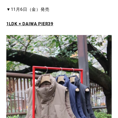
#LIFESTYLE
#SNEAKER
#OUTDOOR
#SPORTS
#HANDSOME HANDBOOK
▼11月6日（金）発売
1LDK × DAIWA PIER39