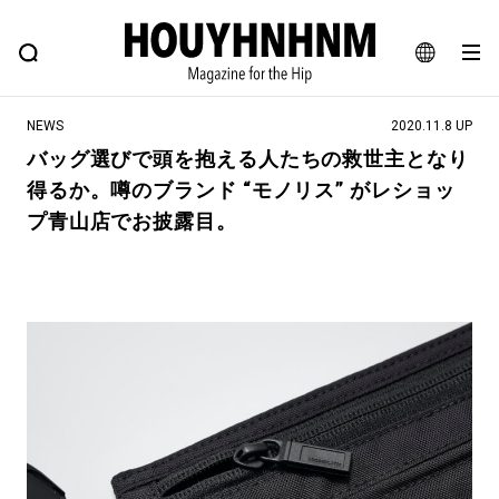
NEWS
FEATURE
BLOG
SNAP
Commune H
ヒップなファッション、カルチャー、ライフスタイルWEBマガジン
JA
NEWS
2020.11.8 UP
EN
バッグ選びで頭を抱える人たちの救世主となり
得るか。噂のブランド “モノリス” がレショッ
#注目のタグ
プ青山店でお披露目。
#SHOPPING ADDICT
#憧れの逸品
#ESSENTIAL DESIGNS
#古着サミット
#NEW VINTAGE
#マイナーグッド図鑑
#路地裏てぃーん。
#MONTHLY JOURNAL
#GH 銘品の所以
#フイナムのYouTube
#Commune H
#FOCUS IT
#AH.H
#ととけん
#FASHION
#MUSIC
#MOVIE