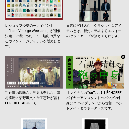
レショップ今夏の一大イベント
日常に溶け込む、クラシックなアイ
「Fresh Vintage Weekend」が開催
テムとは。新たに登場するエルイー
決定！ 3週にわたって、趣向の異な
のセットアップが教えてくれます。
るヴィンテージアイテムを販売しま
す。
手仕事の曖昧さに見える美しさ。津
【フイナムのYouTube】L’ÉCHOPPE
村将勝 × 栗野宏文 × 金子恵治が語る
バイヤーアシスタントのバッグの中
PERIOD FEATURES。
身は？ ハイブランドから古着、ハン
ドメイドまでボーダレスです。