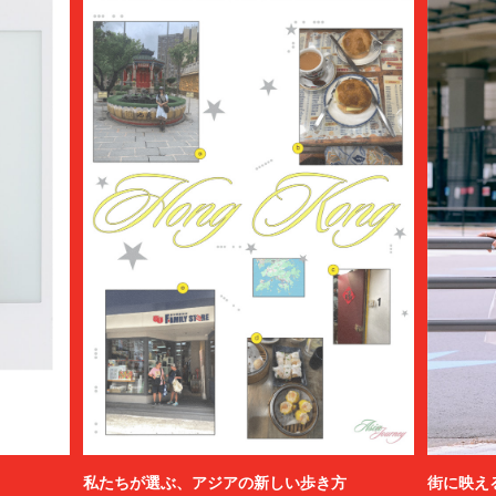
私たちが選ぶ、アジアの新しい歩き方
街に映え