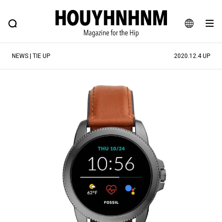
NEWS
FEATURE
BLOG
SNAP
Commune H
ヒップなファッション、カルチャー、ライフスタイルWEBマガジン
JA
NEWS | TIE UP
2020.12.4 UP
EN
#注目のタグ
#SHOPPING ADDICT
#憧れの逸品
#ESSENTIAL DESIGNS
#古着サミット
#NEW VINTAGE
#マイナーグッド図鑑
#路地裏てぃーん。
#MONTHLY JOURNAL
#GH 銘品の所以
#フイナムのYouTube
#Commune H
#FOCUS IT
#AH.H
#ととけん
#FASHION
#MUSIC
#MOVIE