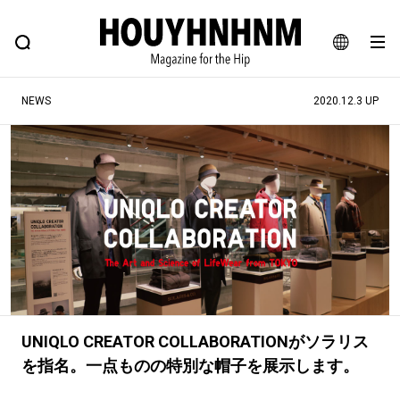
NEWS
FEATURE
BLOG
SNAP
Commune H
ヒップなファッション、カルチャー、ライフスタイルWEBマガジン
JA
NEWS
2020.12.3 UP
EN
#注目のタグ
#SHOPPING ADDICT
#憧れの逸品
#ESSENTIAL DESIGNS
#古着サミット
#NEW VINTAGE
#マイナーグッド図鑑
#路地裏てぃーん。
#MONTHLY JOURNAL
#GH 銘品の所以
#フイナムのYouTube
UNIQLO CREATOR COLLABORATIONがソラリス
#Commune H
#FOCUS IT
#AH.H
を指名。一点ものの特別な帽子を展示します。
#ととけん
#FASHION
#MUSIC
#MOVIE