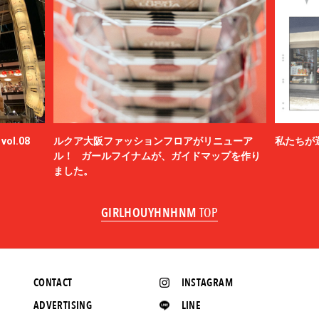
ol.08
ルクア大阪ファッションフロアがリニューア
私たちが
ル！ ガールフイナムが、ガイドマップを作り
ました。
GIRLHOUYHNHNM
TOP
CONTACT
INSTAGRAM
ADVERTISING
LINE