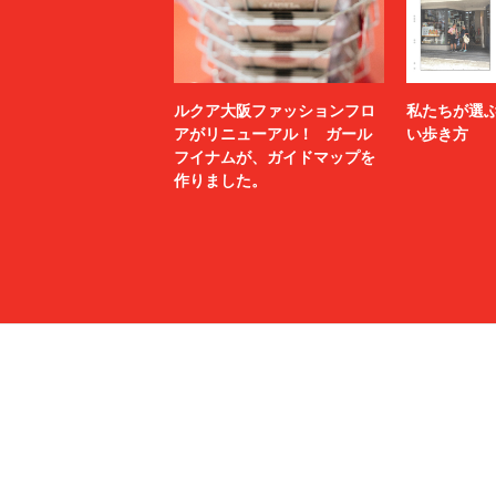
ルクア大阪ファッションフロ
私たちが選
アがリニューアル！ ガール
い歩き方
フイナムが、ガイドマップを
作りました。