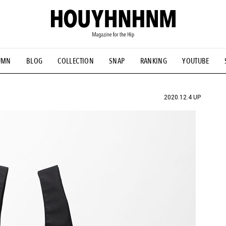
UMN
BLOG
COLLECTION
SNAP
RANKING
YOUTUBE
NS
#古着サミット
#NEW VINTAGE
#マイナーグッド図鑑
#FOCUS IT
#AH.H
#ととけん
#FASHION
#MUSIC
#M
2020.12.4 UP