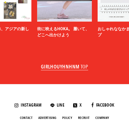
ぶ、アジアの新し
街に映えるHOKA。 履いて、
おしゃれななか
どこへ出かけよう
プ
GIRLHOUYHNHNM
TOP
INSTAGRAM
LINE
X
FACEBOOK
CONTACT
ADVERTISING
POLICY
RECRUIT
COMPANY