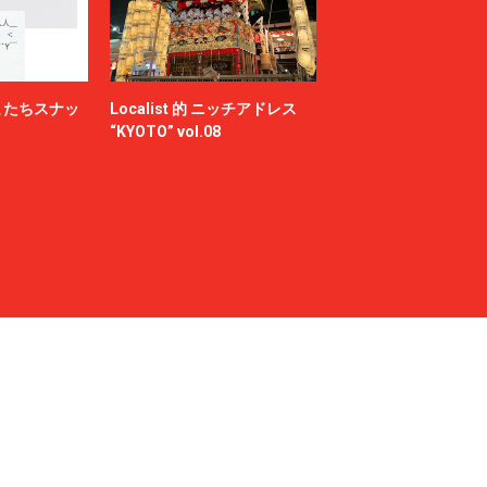
またちスナッ
Localist 的 ニッチアドレス
“KYOTO” vol.08