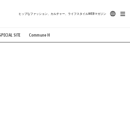
ヒップなファッション、カルチャー、ライフスタイルWEBマガジン
JA
SPECIAL SITE
Commune H
#路地裏てぃーん。
#MONTHLY JOURNAL
EN
OVIE
#LIFESTYLE
#SNEAKER
#OUTDOOR