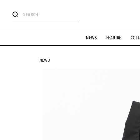
#注目のタグ
NEWS
FEATURE
COL
#SHOPPING ADDICT
#憧れの逸品
#ESSENTIAL DESIG
#GH 銘品の所以
#フイナムのYouTube
#Commune H
#SPORTS
#HANDSOME HANDBOOK
NEWS