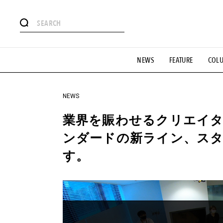
#注目のタグ
NEWS
FEATURE
COL
#SHOPPING ADDICT
#憧れの逸品
#ESSENTIAL DESIG
#GH 銘品の所以
#フイナムのYouTube
#Commune H
#SPORTS
#HANDSOME HANDBOOK
NEWS
業界を賑わせるクリエイタ
ンダードの新ライン、スタ
す。