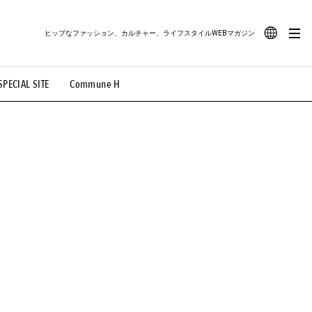
ヒップなファッション、カルチャー、ライフスタイルWEBマガジン
JA
SPECIAL SITE
Commune H
#路地裏てぃーん。
#MONTHLY JOURNAL
EN
OVIE
#LIFESTYLE
#SNEAKER
#OUTDOOR