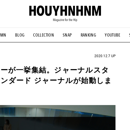
UMN
BLOG
COLLECTION
SNAP
RANKING
YOUTUBE
NS
#古着サミット
#NEW VINTAGE
#マイナーグッド図鑑
#FOCUS IT
#AH.H
#ととけん
#FASHION
#MUSIC
#M
2020.12.7 UP
ーが一挙集結。ジャーナルスタ
ンダード ジャーナルが始動しま