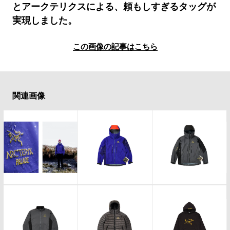
#LIFESTYLE
#SNEAKER
#OUTDOOR
とアークテリクスによる、頼もしすぎるタッグが
#SPORTS
#HANDSOME HANDBOOK
実現しました。
この画像の記事はこちら
関連画像