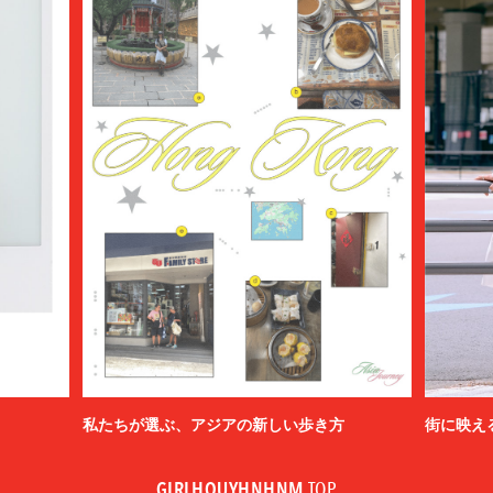
私たちが選ぶ、アジアの新しい歩き方
街に映え
GIRLHOUYHNHNM
TOP