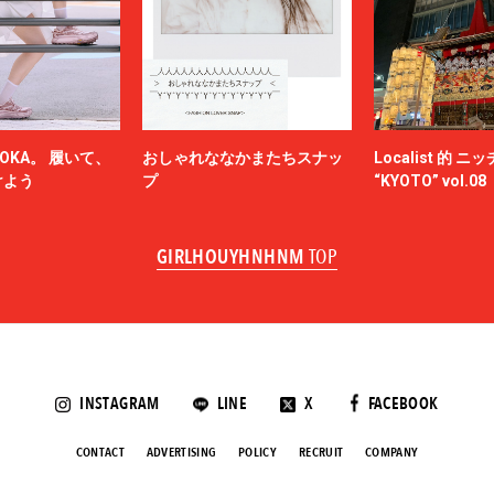
OKA。 履いて、
おしゃれななかまたちスナッ
Localist 的 
けよう
プ
“KYOTO” vol.08
GIRLHOUYHNHNM
TOP
INSTAGRAM
LINE
X
FACEBOOK
CONTACT
ADVERTISING
POLICY
RECRUIT
COMPANY