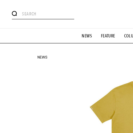
#注目のタグ
NEWS
FEATURE
COL
#SHOPPING ADDICT
#憧れの逸品
#ESSENTIAL DESIG
#GH 銘品の所以
#フイナムのYouTube
#Commune H
#SPORTS
#HANDSOME HANDBOOK
NEWS