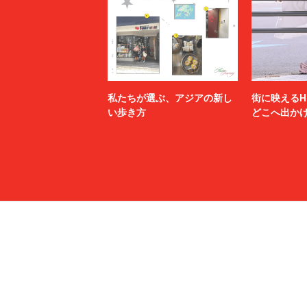
私たちが選ぶ、アジアの新し
街に映えるH
い歩き方
どこへ出か