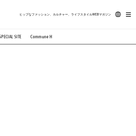
ヒップなファッション、カルチャー、ライフスタイルWEBマガジン
JA
SPECIAL SITE
Commune H
#路地裏てぃーん。
#MONTHLY JOURNAL
EN
OVIE
#LIFESTYLE
#SNEAKER
#OUTDOOR