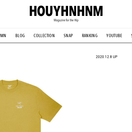
UMN
BLOG
COLLECTION
SNAP
RANKING
YOUTUBE
NS
#古着サミット
#NEW VINTAGE
#マイナーグッド図鑑
#FOCUS IT
#AH.H
#ととけん
#FASHION
#MUSIC
#M
2020.12.8 UP