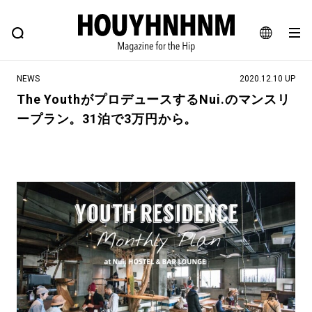
NEWS
FEATURE
BLOG
SNAP
Commune H
ヒップなファッション、カルチャー、ライフスタイルWEBマガジン
JA
NEWS
2020.12.10 UP
EN
The YouthがプロデュースするNui.のマンスリ
ープラン。31泊で3万円から。
#注目のタグ
#SHOPPING ADDICT
#憧れの逸品
#ESSENTIAL DESIGNS
#古着サミット
#NEW VINTAGE
#マイナーグッド図鑑
#路地裏てぃーん。
#MONTHLY JOURNAL
#GH 銘品の所以
#フイナムのYouTube
#Commune H
#FOCUS IT
#AH.H
#ととけん
#FASHION
#MUSIC
#MOVIE