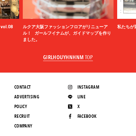
ol.08
ルクア大阪ファッションフロアがリニューア
私たちが
ル！ ガールフイナムが、ガイドマップを作り
ました。
GIRLHOUYHNHNM
TOP
CONTACT
INSTAGRAM
ADVERTISING
LINE
POLICY
X
RECRUIT
FACEBOOK
COMPANY