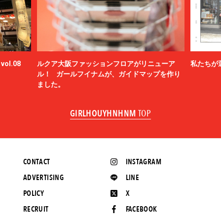
ol.08
ルクア大阪ファッションフロアがリニューア
私たちが
ル！ ガールフイナムが、ガイドマップを作り
ました。
GIRLHOUYHNHNM
TOP
CONTACT
INSTAGRAM
ADVERTISING
LINE
POLICY
X
RECRUIT
FACEBOOK