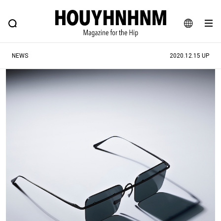
NEWS
FEATURE
BLOG
SNAP
Commune H
ヒップなファッション、カルチャー、ライフスタイルWEBマガジン
JA
NEWS
2020.12.15 UP
EN
#注目のタグ
#SHOPPING ADDICT
#憧れの逸品
#ESSENTIAL DESIGNS
#古着サミット
#NEW VINTAGE
#マイナーグッド図鑑
#路地裏てぃーん。
#MONTHLY JOURNAL
#GH 銘品の所以
#フイナムのYouTube
#Commune H
#FOCUS IT
#AH.H
#ととけん
#FASHION
#MUSIC
#MOVIE