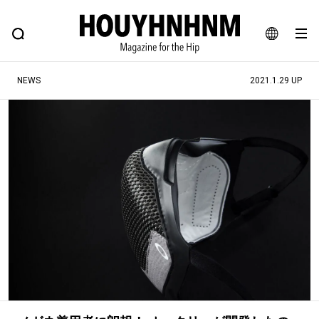
NEWS
FEATURE
BLOG
SNAP
Commune H
ヒップなファッション、カルチャー、ライフスタイルWEBマガジン
JA
NEWS
2021.1.29 UP
EN
#注目のタグ
#SHOPPING ADDICT
#憧れの逸品
#ESSENTIAL DESIGNS
#古着サミット
#NEW VINTAGE
#マイナーグッド図鑑
#路地裏てぃーん。
#MONTHLY JOURNAL
#GH 銘品の所以
#フイナムのYouTube
#Commune H
#FOCUS IT
#AH.H
#ととけん
#FASHION
#MUSIC
#MOVIE