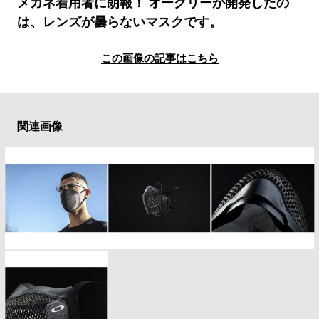
#LIFESTYLE
#SNEAKER
#OUTDOOR
メガネ着用者に朗報！ オークリーが開発したの
は、レンズが曇らないマスクです。
#SPORTS
#HANDSOME HANDBOOK
この画像の記事はこちら
関連画像