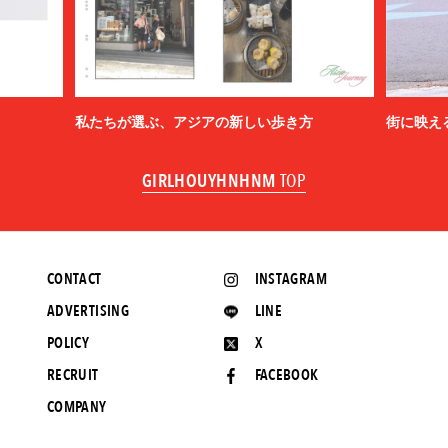
私たちが選ぶ、アジアの新しい歩き方
街に映え
GIRLHOUYHNHNM
TOP
CONTACT
INSTAGRAM
ADVERTISING
LINE
POLICY
X
RECRUIT
FACEBOOK
COMPANY