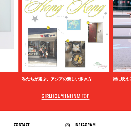
私たちが選ぶ、アジアの新しい歩き方
街に映え
GIRLHOUYHNHNM
TOP
CONTACT
INSTAGRAM