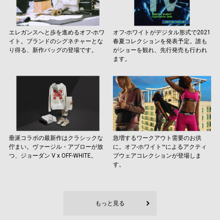
エレガンスへと歩を進めるオフ-ホワ
オフ-ホワイトがデジタル形式で2021
イト。ブランドのシグネチャーとな
春夏コレクションを発表予定。誰も
り得る、新作バッグの登場です。
がショーを観れ、先行発売も行われ
ます。
垂涎コラボの最新作はクラシックな
急増するワークアウト需要のお供
佇まい。ヴァージル・アブローが放
に。オフ-ホワイト™️によるアクティ
つ、ジョーダン V x OFF-WHITE。
ブウェアコレクションが登場しま
す。
もっと見る