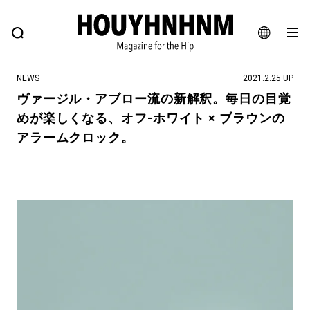
NEWS
FEATURE
BLOG
SNAP
Commune H
ヒップなファッション、カルチャー、ライフスタイルWEBマガジン
JA
NEWS
2021.2.25 UP
EN
ヴァージル・アブロー流の新解釈。毎日の目覚
めが楽しくなる、オフ-ホワイト × ブラウンの
#注目のタグ
アラームクロック。
#SHOPPING ADDICT
#憧れの逸品
#ESSENTIAL DESIGNS
#古着サミット
#NEW VINTAGE
#マイナーグッド図鑑
#路地裏てぃーん。
#MONTHLY JOURNAL
#GH 銘品の所以
#フイナムのYouTube
#Commune H
#FOCUS IT
#AH.H
#ととけん
#FASHION
#MUSIC
#MOVIE