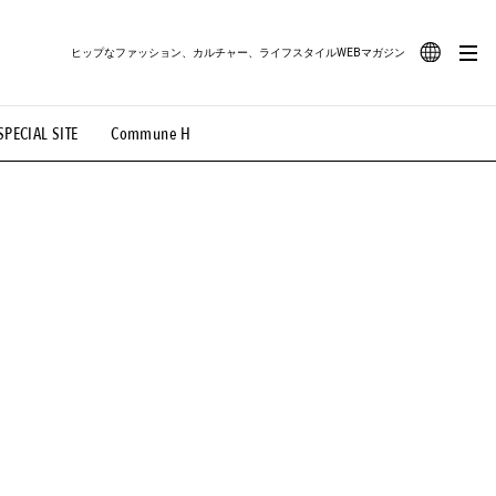
ヒップなファッション、カルチャー、ライフスタイルWEBマガジン
JA
SPECIAL SITE
Commune H
#路地裏てぃーん。
#MONTHLY JOURNAL
EN
OVIE
#LIFESTYLE
#SNEAKER
#OUTDOOR