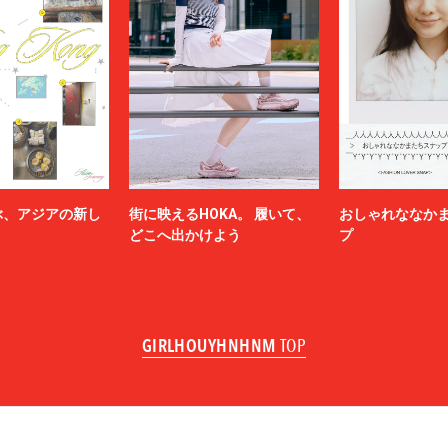
ぶ、アジアの新し
街に映えるHOKA。 履いて、
おしゃれななか
どこへ出かけよう
プ
GIRLHOUYHNHNM
TOP