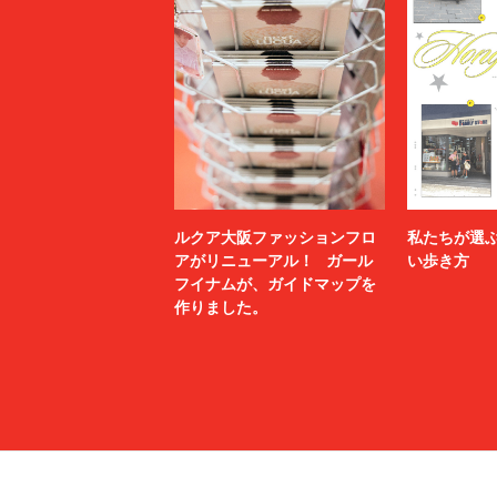
ルクア大阪ファッションフロ
私たちが選
アがリニューアル！ ガール
い歩き方
フイナムが、ガイドマップを
作りました。