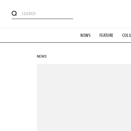
#注目のタグ
NEWS
FEATURE
COL
#SHOPPING ADDICT
#憧れの逸品
#ESSENTIAL DESIG
#GH 銘品の所以
#フイナムのYouTube
#Commune H
#SPORTS
#HANDSOME HANDBOOK
NEWS