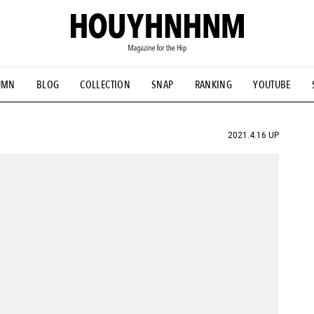
UMN
BLOG
COLLECTION
SNAP
RANKING
YOUTUBE
NS
#古着サミット
#NEW VINTAGE
#マイナーグッド図鑑
#FOCUS IT
#AH.H
#ととけん
#FASHION
#MUSIC
#M
2021.4.16 UP