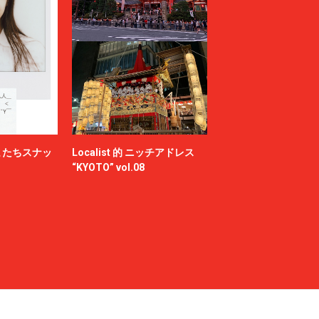
またちスナッ
Localist 的 ニッチアドレス
“KYOTO” vol.08