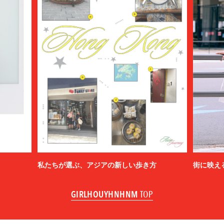
私たちが選ぶ、アジアの新しい歩き方
街に映え
GIRLHOUYHNHNM
TOP