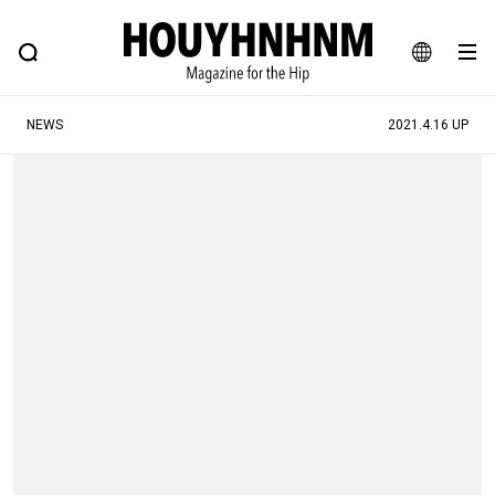
NEWS
FEATURE
BLOG
SNAP
Commune H
ヒップなファッション、カルチャー、ライフスタイルWEBマガジン
JA
NEWS
2021.4.16 UP
EN
#注目のタグ
#SHOPPING ADDICT
#憧れの逸品
#ESSENTIAL DESIGNS
#古着サミット
#NEW VINTAGE
#マイナーグッド図鑑
#路地裏てぃーん。
#MONTHLY JOURNAL
#GH 銘品の所以
#フイナムのYouTube
#Commune H
#FOCUS IT
#AH.H
#ととけん
#FASHION
#MUSIC
#MOVIE