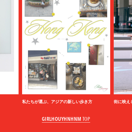
私たちが選ぶ、アジアの新しい歩き方
街に映え
GIRLHOUYHNHNM
TOP