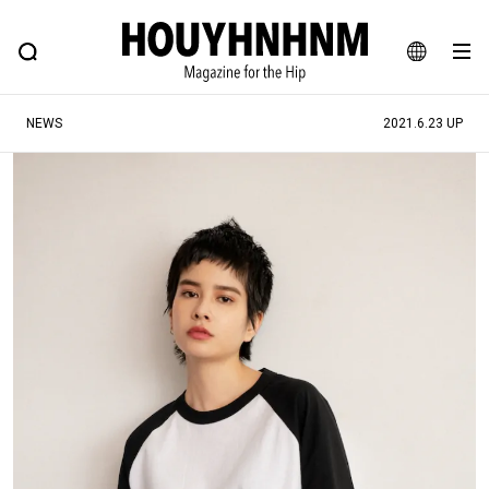
NEWS
FEATURE
BLOG
SNAP
Commune H
ヒップなファッション、カルチャー、ライフスタイルWEBマガジン
JA
NEWS
2021.6.23 UP
EN
#注目のタグ
#SHOPPING ADDICT
#憧れの逸品
#ESSENTIAL DESIGNS
#古着サミット
#NEW VINTAGE
#マイナーグッド図鑑
#路地裏てぃーん。
#MONTHLY JOURNAL
#GH 銘品の所以
#フイナムのYouTube
#Commune H
#FOCUS IT
#AH.H
#ととけん
#FASHION
#MUSIC
#MOVIE