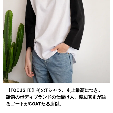
#LIFESTYLE
#SNEAKER
#OUTDOOR
#SPORTS
#HANDSOME HANDBOOK
【FOCUS IT.】そのTシャツ、史上最高につき。
話題のボディブランドの仕掛け人、渡辺真史が語
るゴートがGOATたる所以。