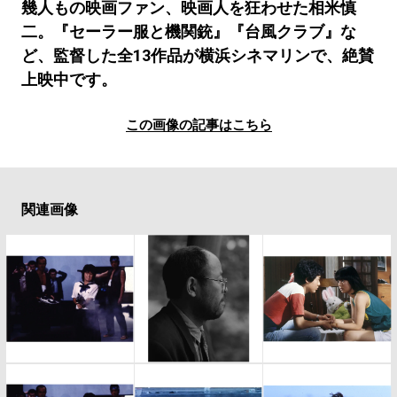
#LIFESTYLE
#SNEAKER
#OUTDOOR
幾人もの映画ファン、映画人を狂わせた相米慎
#SPORTS
#HANDSOME HANDBOOK
二。『セーラー服と機関銃』『台風クラブ』な
ど、監督した全13作品が横浜シネマリンで、絶賛
上映中です。
この画像の記事はこちら
関連画像