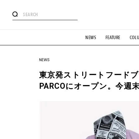
#注目のタグ
NEWS
FEATURE
COL
#SHOPPING ADDICT
#憧れの逸品
#ESSENTIAL DESIG
#GH 銘品の所以
#フイナムのYouTube
#Commune H
#SPORTS
#HANDSOME HANDBOOK
NEWS
東京発ストリートフード
PARCOにオープン。今