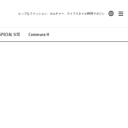
ヒップなファッション、カルチャー、ライフスタイルWEBマガジン
JA
SPECIAL SITE
Commune H
#路地裏てぃーん。
#MONTHLY JOURNAL
EN
OVIE
#LIFESTYLE
#SNEAKER
#OUTDOOR