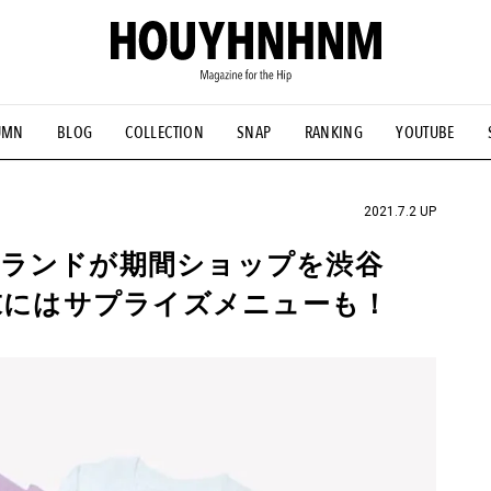
UMN
BLOG
COLLECTION
SNAP
RANKING
YOUTUBE
NS
#古着サミット
#NEW VINTAGE
#マイナーグッド図鑑
#FOCUS IT
#AH.H
#ととけん
#FASHION
#MUSIC
#M
2021.7.2 UP
ブランドが期間ショップを渋谷
週末にはサプライズメニューも！