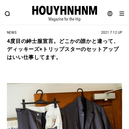
NEWS
FEATURE
BLOG
SNAP
Commune H
ヒップなファッション、カルチャー、ライフスタイルWEBマガジン
JA
NEWS
2021.7.12 UP
EN
4度目の紳士服宣言。どこかの誰かと違って、
ディッキーズ×トリップスターのセットアップ
#注目のタグ
はいい仕事してます。
#SHOPPING ADDICT
#憧れの逸品
#ESSENTIAL DESIGNS
#古着サミット
#NEW VINTAGE
#マイナーグッド図鑑
#路地裏てぃーん。
#MONTHLY JOURNAL
#GH 銘品の所以
#フイナムのYouTube
#Commune H
#FOCUS IT
#AH.H
#ととけん
#FASHION
#MUSIC
#MOVIE