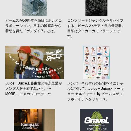
ビームスが50周年を節目にホカとコ
コンクリートジャングルをサバイブ
ラボレーション。日本の禅庭園から
する、ビームス×テアトラの機能服。
着想を得た「ボンダイ 7」とは。
目印はタイガーカモフラージュで
す。
Juice＝Juice工藤由愛と松永里愛が
メンバーそれぞれの個性をイニシャ
メンズの服を着てみたら。〜
ルに宿して。Juice＝Juiceとトーキ
MORE！ アメカジコーデ！〜
ョー カルチャート by ビームスがコ
ラボアイテムをリリース。