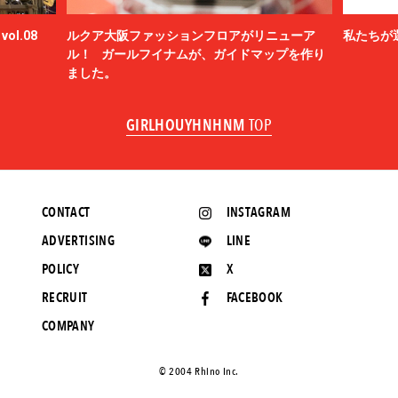
ol.08
ルクア大阪ファッションフロアがリニューア
私たちが
ル！ ガールフイナムが、ガイドマップを作り
ました。
GIRLHOUYHNHNM
TOP
CONTACT
INSTAGRAM
ADVERTISING
LINE
POLICY
X
RECRUIT
FACEBOOK
COMPANY
©️ 2004 Rhino Inc.