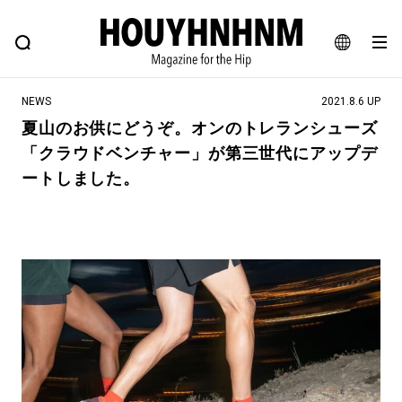
NEWS
FEATURE
BLOG
SNAP
Commune H
ヒップなファッション、カルチャー、ライフスタイルWEBマガジン
JA
NEWS
2021.8.6 UP
EN
夏山のお供にどうぞ。オンのトレランシューズ
「クラウドベンチャー」が第三世代にアップデ
#注目のタグ
ートしました。
#SHOPPING ADDICT
#憧れの逸品
#ESSENTIAL DESIGNS
#古着サミット
#NEW VINTAGE
#マイナーグッド図鑑
#路地裏てぃーん。
#MONTHLY JOURNAL
#GH 銘品の所以
#フイナムのYouTube
#Commune H
#FOCUS IT
#AH.H
#ととけん
#FASHION
#MUSIC
#MOVIE