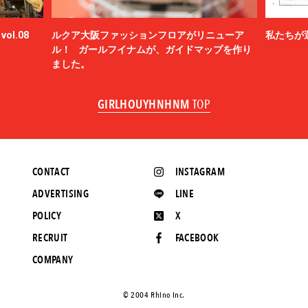
ol.08
ルクア大阪ファッションフロアがリニューア
私たちが
ル！ ガールフイナムが、ガイドマップを作り
ました。
GIRLHOUYHNHNM
TOP
CONTACT
INSTAGRAM
ADVERTISING
LINE
POLICY
X
RECRUIT
FACEBOOK
COMPANY
©️ 2004 Rhino Inc.