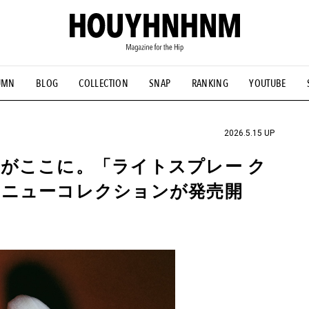
UMN
BLOG
COLLECTION
SNAP
RANKING
YOUTUBE
NS
#古着サミット
#NEW VINTAGE
#マイナーグッド図鑑
#FOCUS IT
#AH.H
#ととけん
#FASHION
#MUSIC
#M
2026.5.15 UP
がここに。「ライトスプレー ク
むニューコレクションが発売開