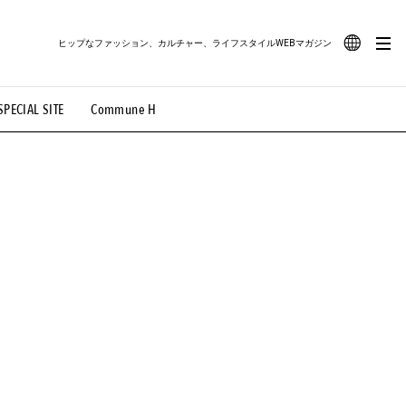
ヒップなファッション、カルチャー、ライフスタイルWEBマガジン
JA
SPECIAL SITE
Commune H
#路地裏てぃーん。
#MONTHLY JOURNAL
EN
OVIE
#LIFESTYLE
#SNEAKER
#OUTDOOR