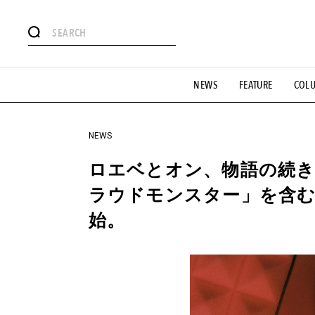
#注目のタグ
NEWS
FEATURE
COL
#SHOPPING ADDICT
#憧れの逸品
#ESSENTIAL DESIG
#GH 銘品の所以
#フイナムのYouTube
#Commune H
#SPORTS
#HANDSOME HANDBOOK
NEWS
ロエベとオン、物語の続き
ラウドモンスター」を含
始。