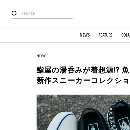
#注目のタグ
NEWS
FEATURE
COL
#SHOPPING ADDICT
#憧れの逸品
#ESSENTIAL DESIG
#GH 銘品の所以
#フイナムのYouTube
#Commune H
#SPORTS
#HANDSOME HANDBOOK
NEWS
鮨屋の湯呑みが着想源!?
新作スニーカーコレクシ