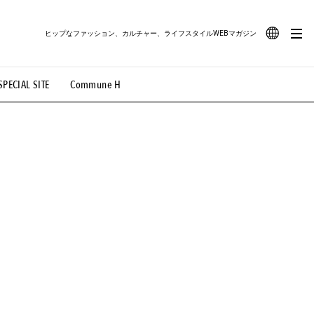
ヒップなファッション、カルチャー、ライフスタイルWEBマガジン
JA
SPECIAL SITE
Commune H
#路地裏てぃーん。
#MONTHLY JOURNAL
EN
OVIE
#LIFESTYLE
#SNEAKER
#OUTDOOR