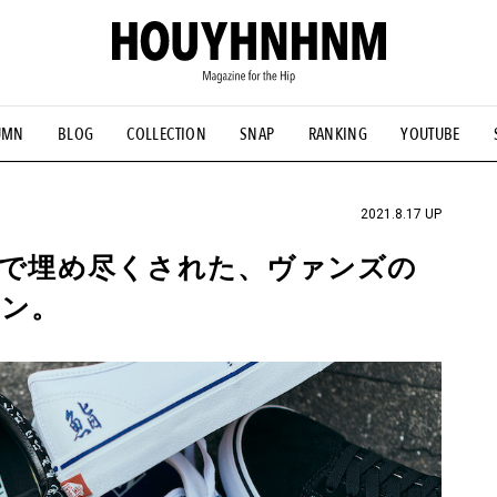
UMN
BLOG
COLLECTION
SNAP
RANKING
YOUTUBE
NS
#古着サミット
#NEW VINTAGE
#マイナーグッド図鑑
#FOCUS IT
#AH.H
#ととけん
#FASHION
#MUSIC
#M
2021.8.17 UP
 魚で埋め尽くされた、ヴァンズの
ョン。