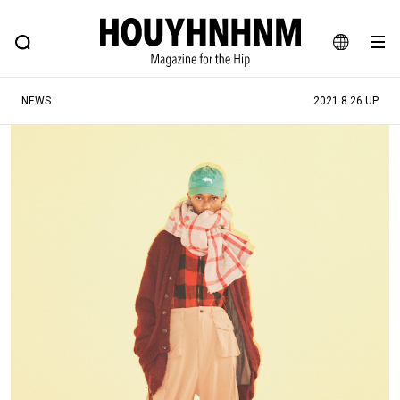
NEWS
FEATURE
BLOG
SNAP
Commune H
ヒップなファッション、カルチャー、ライフスタイルWEBマガジン
JA
NEWS
2021.8.26 UP
EN
#注目のタグ
#SHOPPING ADDICT
#憧れの逸品
#ESSENTIAL DESIGNS
#古着サミット
#NEW VINTAGE
#マイナーグッド図鑑
#路地裏てぃーん。
#MONTHLY JOURNAL
#GH 銘品の所以
#フイナムのYouTube
#Commune H
#FOCUS IT
#AH.H
#ととけん
#FASHION
#MUSIC
#MOVIE