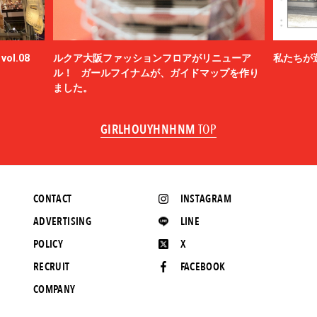
ol.08
ルクア大阪ファッションフロアがリニューア
私たちが
ル！ ガールフイナムが、ガイドマップを作り
ました。
GIRLHOUYHNHNM
TOP
CONTACT
INSTAGRAM
ADVERTISING
LINE
POLICY
X
RECRUIT
FACEBOOK
COMPANY