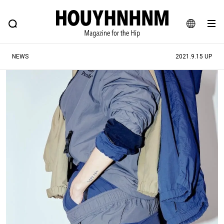
NEWS
FEATURE
BLOG
SNAP
Commune H
ヒップなファッション、カルチャー、ライフスタイルWEBマガジン
JA
NEWS
2021.9.15 UP
EN
#注目のタグ
#SHOPPING ADDICT
#憧れの逸品
#ESSENTIAL DESIGNS
#古着サミット
#NEW VINTAGE
#マイナーグッド図鑑
#路地裏てぃーん。
#MONTHLY JOURNAL
#GH 銘品の所以
#フイナムのYouTube
#Commune H
#FOCUS IT
#AH.H
#ととけん
#FASHION
#MUSIC
#MOVIE