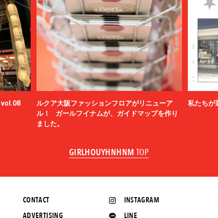
ol.08
ルクア大阪ファッションフロアがリニューア
私たちが
ル！ ガールフイナムが、ガイドマップを作り
ました。
GIRLHOUYHNHNM
TOP
CONTACT
INSTAGRAM
ADVERTISING
LINE