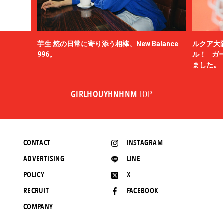
芋生 悠の日常に寄り添う相棒、New Balance
ルクア大
996。
ル！ ガ
ました。
GIRLHOUYHNHNM
TOP
CONTACT
INSTAGRAM
ADVERTISING
LINE
POLICY
X
RECRUIT
FACEBOOK
COMPANY