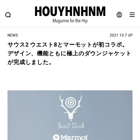
NEWS
FEATURE
BLOG
SNAP
Commune H
ヒップなファッション、カルチャー、ライフスタイルWEBマガジン
JA
NEWS
2021.10.7 UP
EN
サウス2 ウエスト8とマーモットが初コラボ。
デザイン、機能ともに極上のダウンジャケット
#注目のタグ
が完成しました。
#SHOPPING ADDICT
#憧れの逸品
#MONTHLY JOURNAL
#ESSENTIAL DESIGNS
#NEW VINTAGE
#古着サミット
#マイナーグッド図鑑
#フイナムのYouTube
#Commune H
#FOCUS IT
#AH.H
#ととけん
#FASHION
#MUSIC
#MOVIE
#LIFESTYLE
#SNEAKER
#OUTDOOR