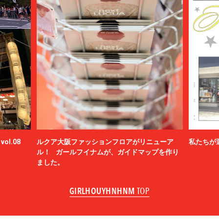
ol.08
ルクア大阪ファッションフロアがリニューア
私たちが
ル！ ガールフイナムが、ガイドマップを作り
ました。
GIRLHOUYHNHNM
TOP