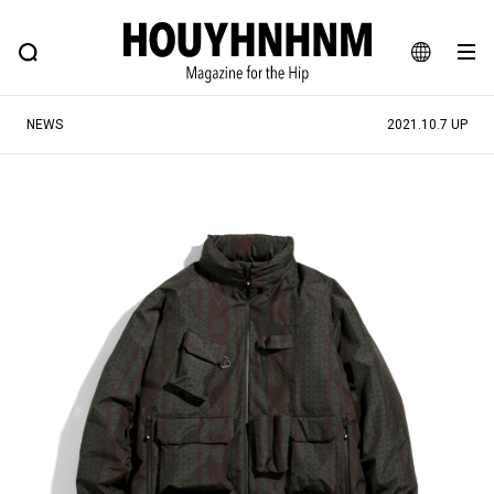
NEWS
FEATURE
BLOG
SNAP
Commune H
ヒップなファッション、カルチャー、ライフスタイルWEBマガジン
JA
NEWS
2021.10.7 UP
EN
#注目のタグ
#SHOPPING ADDICT
#憧れの逸品
#ESSENTIAL DESIGNS
#古着サミット
#NEW VINTAGE
#マイナーグッド図鑑
#路地裏てぃーん。
#MONTHLY JOURNAL
#GH 銘品の所以
#フイナムのYouTube
#Commune H
#FOCUS IT
#AH.H
#ととけん
#FASHION
#MUSIC
#MOVIE