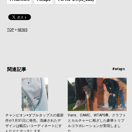
TOP
>
NEWS
関連記事
#wtaps
チャンピオン×ダブルタップスの最新
Vans、OAMC、WTAPS®。クラフト
作が1月31日に発売。洗練されたデ
とカルチャーに根ざした豪華トリプ
ザインは幅広いコーディネートにす
ルコラボレーションが実現しまし
んなりとマッチします。
た。