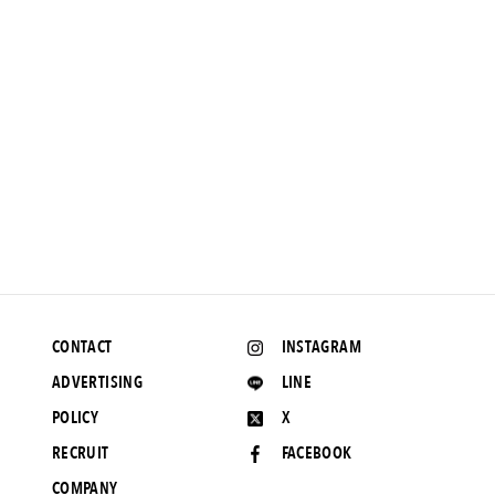
NEWS
WTAPS×VANS、夢の共演がいま再び。4型のスニーカーに加
え、アパレルも同時リリース。
2016.8.16 UP
CONTACT
INSTAGRAM
ADVERTISING
LINE
POLICY
X
RECRUIT
FACEBOOK
COMPANY