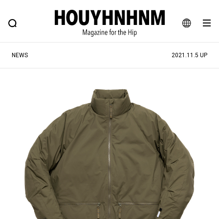
NEWS
FEATURE
BLOG
SNAP
Commune H
ヒップなファッション、カルチャー、ライフスタイルWEBマガジン
JA
NEWS
2021.11.5 UP
EN
#注目のタグ
#SHOPPING ADDICT
#憧れの逸品
#ESSENTIAL DESIGNS
#古着サミット
#NEW VINTAGE
#マイナーグッド図鑑
#路地裏てぃーん。
#MONTHLY JOURNAL
#GH 銘品の所以
#フイナムのYouTube
#Commune H
#FOCUS IT
#AH.H
#ととけん
#FASHION
#MUSIC
#MOVIE