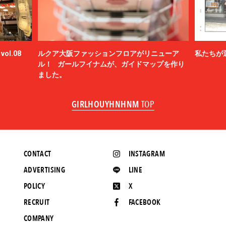
ol.08
ルクア大阪ファッションフロアがリニューア
私たちが
ル！ ガールフイナムが、ガイドマップを作り
ました。
GIRLHOUYHNHNM
TOP
CONTACT
INSTAGRAM
ADVERTISING
LINE
POLICY
X
RECRUIT
FACEBOOK
COMPANY