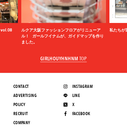
ol.08
ルクア大阪ファッションフロアがリニューア
私たちが
ル！ ガールフイナムが、ガイドマップを作り
ました。
GIRLHOUYHNHNM
TOP
CONTACT
INSTAGRAM
ADVERTISING
LINE
POLICY
X
RECRUIT
FACEBOOK
COMPANY