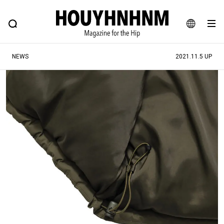
NEWS
FEATURE
BLOG
SNAP
Commune H
ヒップなファッション、カルチャー、ライフスタイルWEBマガジン
JA
NEWS
2021.11.5 UP
EN
#注目のタグ
#SHOPPING ADDICT
#憧れの逸品
#ESSENTIAL DESIGNS
#古着サミット
#NEW VINTAGE
#マイナーグッド図鑑
#路地裏てぃーん。
#MONTHLY JOURNAL
#GH 銘品の所以
#フイナムのYouTube
#Commune H
#FOCUS IT
#AH.H
#ととけん
#FASHION
#MUSIC
#MOVIE