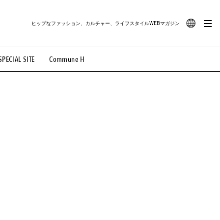
ヒップなファッション、カルチャー、ライフスタイルWEBマガジン
JA
SPECIAL SITE
Commune H
#路地裏てぃーん。
#MONTHLY JOURNAL
EN
OVIE
#LIFESTYLE
#SNEAKER
#OUTDOOR