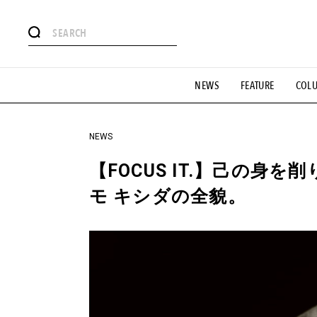
#注目のタグ
NEWS
FEATURE
COL
#SHOPPING ADDICT
#憧れの逸品
#ESSENTIAL DESIG
#GH 銘品の所以
#フイナムのYouTube
#Commune H
#SPORTS
#HANDSOME HANDBOOK
NEWS
【FOCUS IT.】己の身
モ キシダの全貌。