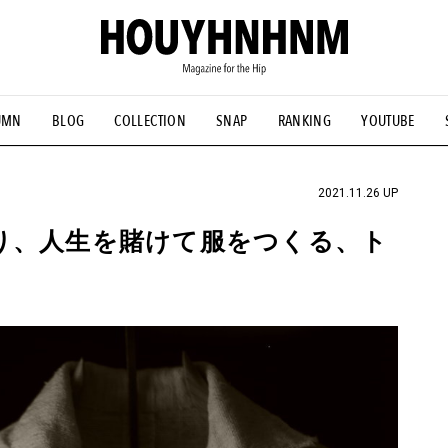
UMN
BLOG
COLLECTION
SNAP
RANKING
YOUTUBE
NS
#古着サミット
#NEW VINTAGE
#マイナーグッド図鑑
#FOCUS IT
#AH.H
#ととけん
#FASHION
#MUSIC
#M
2021.11.26 UP
を削り、人生を賭けて服をつくる、ト