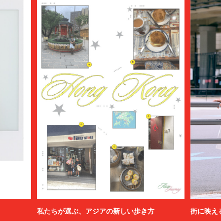
私たちが選ぶ、アジアの新しい歩き方
街に映え