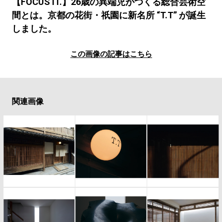
#LIFESTYLE
#SNEAKER
#OUTDOOR
【FOCUS IT.】26歳の異端児がつくる総合芸術空
間とは。京都の花街・祇園に新名所 “T.T” が誕生
#SPORTS
#HANDSOME HANDBOOK
しました。
この画像の記事はこちら
関連画像