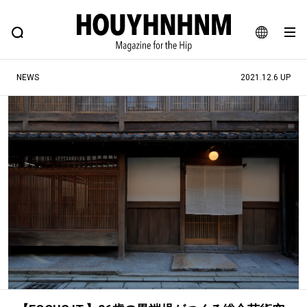
NEWS
FEATURE
BLOG
SNAP
Commune H
ヒップなファッション、カルチャー、ライフスタイルWEBマガジン
JA
NEWS
2021.12.6 UP
EN
#注目のタグ
#SHOPPING ADDICT
#憧れの逸品
#ESSENTIAL DESIGNS
#古着サミット
#NEW VINTAGE
#マイナーグッド図鑑
#路地裏てぃーん。
#MONTHLY JOURNAL
#GH 銘品の所以
#フイナムのYouTube
#Commune H
#FOCUS IT
#AH.H
#ととけん
#FASHION
#MUSIC
#MOVIE