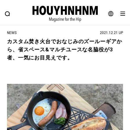
NEWS
FEATURE
BLOG
SNAP
Commune H
ヒップなファッション、カルチャー、ライフスタイルWEBマガジン
JA
NEWS
2021.12.21 UP
EN
カスタム焚き火台でおなじみのズールーギアか
ら、省スペース&マルチユースな名脇役が3
#注目のタグ
者、一気にお目見えです。
#SHOPPING ADDICT
#憧れの逸品
#ESSENTIAL DESIGNS
#古着サミット
#NEW VINTAGE
#マイナーグッド図鑑
#路地裏てぃーん。
#MONTHLY JOURNAL
#GH 銘品の所以
#フイナムのYouTube
#Commune H
#FOCUS IT
#AH.H
#ととけん
#FASHION
#MUSIC
#MOVIE