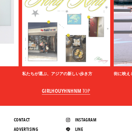
私たちが選ぶ、アジアの新しい歩き方
街に映え
GIRLHOUYHNHNM
TOP
CONTACT
INSTAGRAM
ADVERTISING
LINE