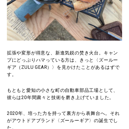
#LIFESTYLE
#SNEAKER
#OUTDOOR
#SPORTS
#HANDSOME HANDBOOK
拡張や変形が得意な、新進気鋭の焚き火台。キャン
プにどっぷりハマっている方は、きっと〈ズールー
ギア（ZULU GEAR）〉を見かけたことがあるはずで
す。
もともと愛知の小さな町の自動車部品工場として、
彼らは20年間粛々と技術を磨き上げていました。
2020年、培った力を持って裏方から表舞台へ。それ
がアウトドアブランド〈ズールーギア〉の誕生でし
た。