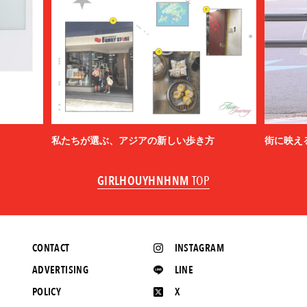
私たちが選ぶ、アジアの新しい歩き方
街に映え
GIRLHOUYHNHNM
TOP
CONTACT
INSTAGRAM
ADVERTISING
LINE
POLICY
X