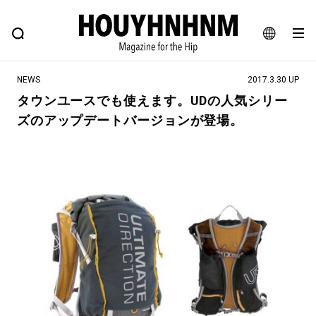
NEWS
FEATURE
BLOG
SNAP
Commune H
ヒップなファッション、カルチャー、ライフスタイルWEBマガジン
JA
NEWS
2017.3.30 UP
EN
タウンユースでも使えます。UDの人気シリー
ズのアップデートバージョンが登場。
#注目のタグ
#SHOPPING ADDICT
#憧れの逸品
#ESSENTIAL DESIGNS
#古着サミット
#NEW VINTAGE
#マイナーグッド図鑑
#路地裏てぃーん。
#MONTHLY JOURNAL
#GH 銘品の所以
#フイナムのYouTube
#Commune H
#FOCUS IT
#AH.H
#ととけん
#FASHION
#MUSIC
#MOVIE