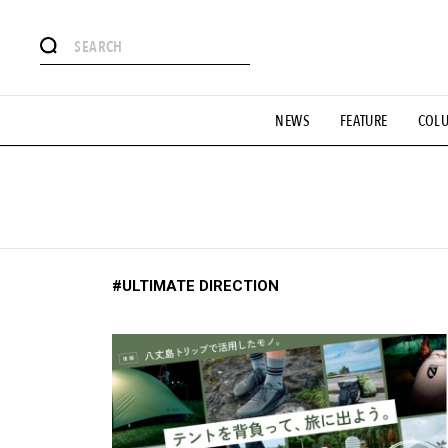
#注目のタグ
NEWS
FEATURE
COL
#SHOPPING ADDICT
#憧れの逸品
#ESSENTIAL DESIG
#GH 銘品の所以
#フイナムのYouTube
#Commune H
#SPORTS
#HANDSOME HANDBOOK
#ULTIMATE DIRECTION