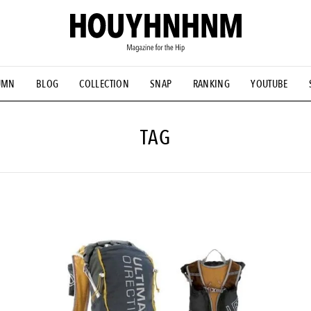
UMN
BLOG
COLLECTION
SNAP
RANKING
YOUTUBE
NS
#古着サミット
#NEW VINTAGE
#マイナーグッド図鑑
#FOCUS IT
#AH.H
#ととけん
#FASHION
#MUSIC
#M
TAG