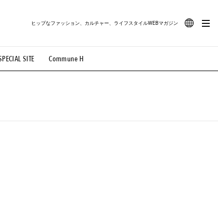
ヒップなファッション、カルチャー、ライフスタイルWEBマガジン
JA
SPECIAL SITE
Commune H
#路地裏てぃーん。
#MONTHLY JOURNAL
EN
OVIE
#LIFESTYLE
#SNEAKER
#OUTDOOR