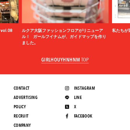
ol.08
ルクア大阪ファッションフロアがリニューア
私たちが
ル！ ガールフイナムが、ガイドマップを作り
ました。
GIRLHOUYHNHNM
TOP
CONTACT
INSTAGRAM
ADVERTISING
LINE
POLICY
X
RECRUIT
FACEBOOK
COMPANY