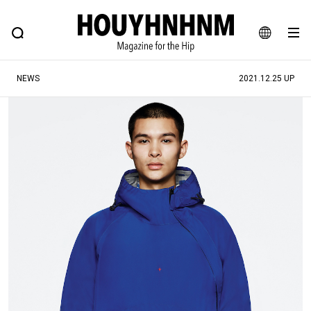
NEWS
FEATURE
BLOG
SNAP
Commune H
ヒップなファッション、カルチャー、ライフスタイルWEBマガジン
JA
NEWS
2021.12.25 UP
EN
#注目のタグ
#SHOPPING ADDICT
#憧れの逸品
#ESSENTIAL DESIGNS
#古着サミット
#NEW VINTAGE
#マイナーグッド図鑑
#路地裏てぃーん。
#MONTHLY JOURNAL
#GH 銘品の所以
#フイナムのYouTube
#Commune H
#FOCUS IT
#AH.H
#ととけん
#FASHION
#MUSIC
#MOVIE