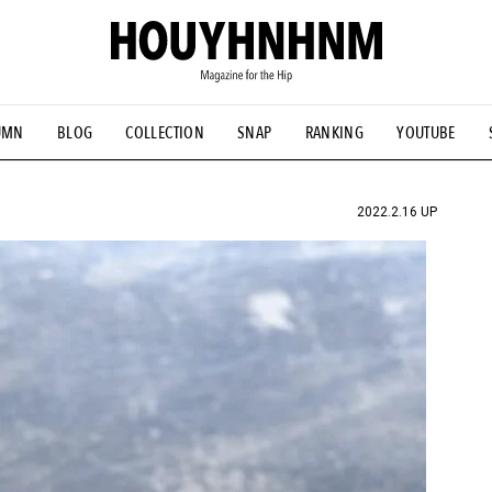
UMN
BLOG
COLLECTION
SNAP
RANKING
YOUTUBE
NS
#古着サミット
#NEW VINTAGE
#マイナーグッド図鑑
#FOCUS IT
#AH.H
#ととけん
#FASHION
#MUSIC
#M
2022.2.16 UP