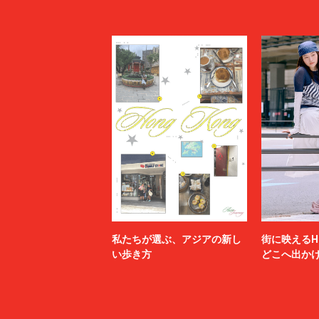
私たちが選ぶ、アジアの新し
街に映えるH
い歩き方
どこへ出か