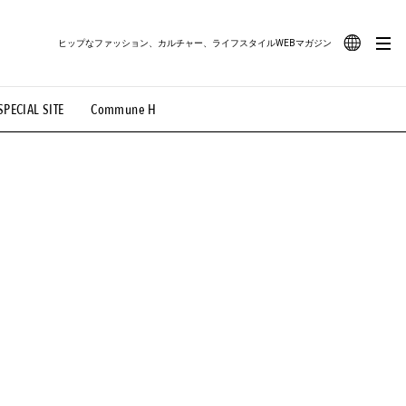
ヒップなファッション、カルチャー、ライフスタイルWEBマガジン
JA
SPECIAL SITE
Commune H
#路地裏てぃーん。
#MONTHLY JOURNAL
EN
OVIE
#LIFESTYLE
#SNEAKER
#OUTDOOR