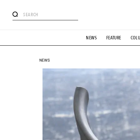
#注目のタグ
NEWS
FEATURE
COL
#SHOPPING ADDICT
#憧れの逸品
#ESSENTIAL DESIG
#GH 銘品の所以
#フイナムのYouTube
#Commune H
#SPORTS
#HANDSOME HANDBOOK
NEWS