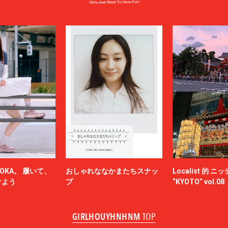
OKA。 履いて、
おしゃれななかまたちスナッ
Localist 的 
けよう
プ
“KYOTO” vol.08
GIRLHOUYHNHNM
TOP