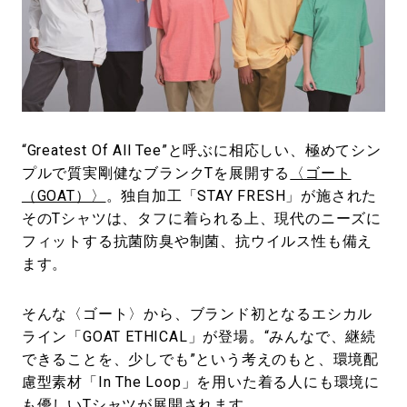
#LIFESTYLE
#SNEAKER
#OUTDOOR
#SPORTS
#HANDSOME HANDBOOK
“Greatest Of All Tee”と呼ぶに相応しい、極めてシン
プルで質実剛健なブランクTを展開する
〈ゴート
（GOAT）〉
。独自加工「STAY FRESH」が施された
そのTシャツは、タフに着られる上、現代のニーズに
フィットする抗菌防臭や制菌、抗ウイルス性も備え
ます。
そんな〈ゴート〉から、ブランド初となるエシカル
ライン「GOAT ETHICAL」が登場。“みんなで、継続
できることを、少しでも”という考えのもと、環境配
慮型素材「In The Loop」を用いた着る人にも環境に
も優しいTシャツが展開されます。