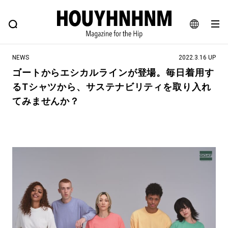
NEWS
FEATURE
BLOG
SNAP
Commune H
ヒップなファッション、カルチャー、ライフスタイルWEBマガジン
JA
NEWS
2022.3.16 UP
EN
ゴートからエシカルラインが登場。毎日着用す
るTシャツから、サステナビリティを取り入れ
#注目のタグ
てみませんか？
#SHOPPING ADDICT
#憧れの逸品
#ESSENTIAL DESIGNS
#古着サミット
#NEW VINTAGE
#マイナーグッド図鑑
#路地裏てぃーん。
#MONTHLY JOURNAL
#GH 銘品の所以
#フイナムのYouTube
#Commune H
#FOCUS IT
#AH.H
#ととけん
#FASHION
#MUSIC
#MOVIE