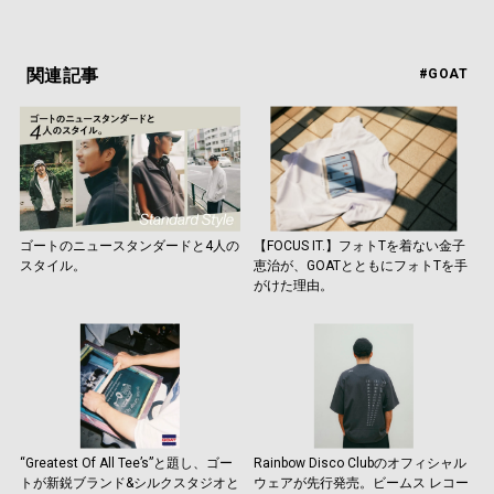
関連記事
#GOAT
ゴートのニュースタンダードと4人の
【FOCUS IT.】フォトTを着ない金子
スタイル。
恵治が、GOATとともにフォトTを手
がけた理由。
“Greatest Of All Tee’s”と題し、ゴー
Rainbow Disco Clubのオフィシャル
トが新鋭ブランド&シルクスタジオと
ウェアが先行発売。ビームス レコー