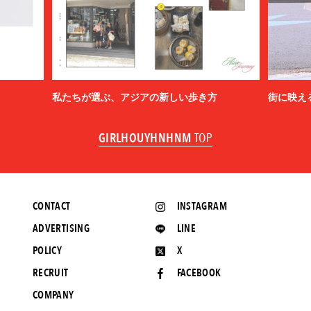
私たちが選ぶ、アジアの新しい歩き方
街に映え
GIRLHOUYHNHNM
TOP
CONTACT
INSTAGRAM
ADVERTISING
LINE
POLICY
X
RECRUIT
FACEBOOK
COMPANY