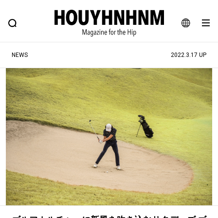
NEWS
FEATURE
BLOG
SNAP
Commune H
ヒップなファッション、カルチャー、ライフスタイルWEBマガジン
JA
NEWS
2022.3.17 UP
EN
#注目のタグ
#SHOPPING ADDICT
#憧れの逸品
#ESSENTIAL DESIGNS
#古着サミット
#NEW VINTAGE
#マイナーグッド図鑑
#路地裏てぃーん。
#MONTHLY JOURNAL
#GH 銘品の所以
#フイナムのYouTube
#Commune H
#FOCUS IT
#AH.H
#ととけん
#FASHION
#MUSIC
#MOVIE