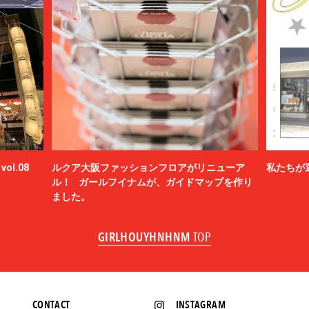
ol.08
ルクア大阪ファッションフロアがリニューア
私たちが
ル！ ガールフイナムが、ガイドマップを作り
ました。
GIRLHOUYHNHNM
TOP
CONTACT
INSTAGRAM