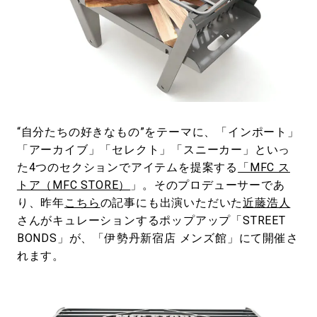
#LIFESTYLE
#SNEAKER
#OUTDOOR
#SPORTS
#HANDSOME HANDBOOK
“⾃分たちの好きなもの”をテーマに、「インポート」
「アーカイブ」「セレクト」「スニーカー」といっ
た4つのセクションでアイテムを提案する
「MFC ス
トア（MFC STORE）
」。そのプロデューサーであ
り、昨年
こちら
の記事にも出演いただいた
近藤浩人
さんがキュレーションするポップアップ「STREET
BONDS」が、「伊勢丹新宿店 メンズ館」にて開催さ
れます。