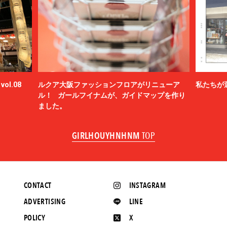
ol.08
ルクア大阪ファッションフロアがリニューア
私たちが
ル！ ガールフイナムが、ガイドマップを作り
ました。
GIRLHOUYHNHNM
TOP
CONTACT
INSTAGRAM
ADVERTISING
LINE
POLICY
X