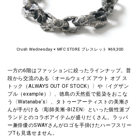
Crush Wednesday × MFC STORE ブレスレット ¥69,300
一方の6階はファッションに絞ったラインナップ。普
段から交流のある〈オールウェイズ アウト オブ ス
トック（ALWAYS OUT OF STOCK）〉や〈イグザン
プル（example）〉、徳島の天然藍で藍染をおこな
う〈Watanabeʼs〉、タトゥーアーティストの美漸さ
んが手がける〈彫師美漸-BIZEN〉といった個性派ブ
ランドとのコラボアイテムが盛りだくさん。ラッパ
ー兼俳優のSWAYさんがロゴを手掛けたハーフスリー
ブTも見逃せません。