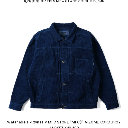
彫師美漸-BIZEN × MFC STORE SHIRT ¥19,800
Watanabeʻs × zynas × MFC STORE “MFC$” AIZOME CORDUROY
JACKET ¥49,500