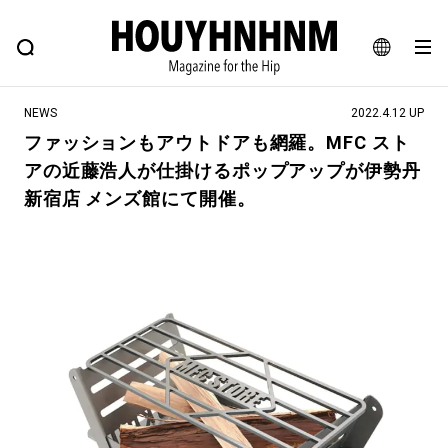
NEWS
FEATURE
BLOG
SNAP
Commune H
ヒップなファッション、カルチャー、ライフスタイルWEBマガジン
JA
NEWS
2022.4.12 UP
EN
ファッションもアウトドアも網羅。MFC スト
アの近藤浩人が仕掛けるポップアップが伊勢丹
#注目のタグ
新宿店 メンズ館にて開催。
#SHOPPING ADDICT
#憧れの逸品
#ESSENTIAL DESIGNS
#古着サミット
#NEW VINTAGE
#マイナーグッド図鑑
#路地裏てぃーん。
#MONTHLY JOURNAL
#GH 銘品の所以
#フイナムのYouTube
#Commune H
#FOCUS IT
#AH.H
#ととけん
#FASHION
#MUSIC
#MOVIE