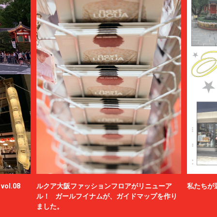
ol.08
ルクア大阪ファッションフロアがリニューア
私たちが
ル！ ガールフイナムが、ガイドマップを作り
ました。