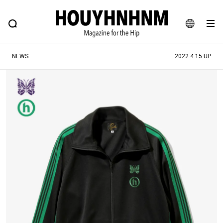
NEWS
FEATURE
BLOG
SNAP
Commune H
ヒップなファッション、カルチャー、ライフスタイルWEBマガジン
JA
NEWS
2022.4.15 UP
EN
#注目のタグ
#SHOPPING ADDICT
#憧れの逸品
#ESSENTIAL DESIGNS
#古着サミット
#NEW VINTAGE
#マイナーグッド図鑑
#路地裏てぃーん。
#MONTHLY JOURNAL
#GH 銘品の所以
#フイナムのYouTube
#Commune H
#FOCUS IT
#AH.H
#ととけん
#FASHION
#MUSIC
#MOVIE