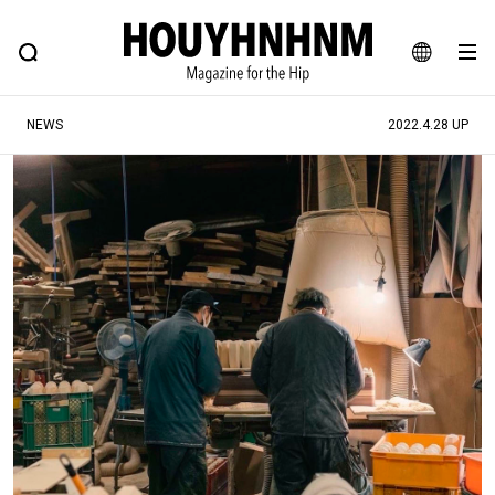
NEWS
FEATURE
BLOG
SNAP
Commune H
ヒップなファッション、カルチャー、ライフスタイルWEBマガジン
JA
NEWS
2022.4.28 UP
EN
#注目のタグ
#SHOPPING ADDICT
#憧れの逸品
#ESSENTIAL DESIGNS
#古着サミット
#NEW VINTAGE
#マイナーグッド図鑑
#路地裏てぃーん。
#MONTHLY JOURNAL
#GH 銘品の所以
#フイナムのYouTube
#Commune H
#FOCUS IT
#AH.H
#ととけん
#FASHION
#MUSIC
#MOVIE