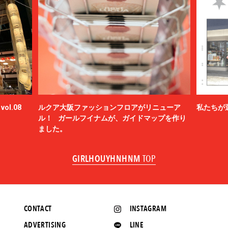
ol.08
ルクア大阪ファッションフロアがリニューア
私たちが
ル！ ガールフイナムが、ガイドマップを作り
ました。
GIRLHOUYHNHNM
TOP
CONTACT
INSTAGRAM
ADVERTISING
LINE