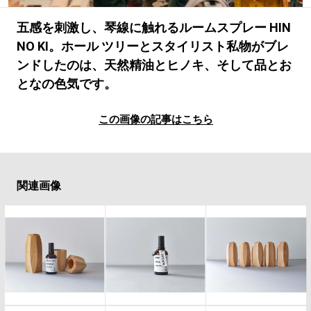
#LIFESTYLE
#SNEAKER
#OUTDOOR
#SPORTS
#HANDSOME HANDBOOK
五感を刺激し、琴線に触れるルームスプレー HIN
NO KI。ホール ツリーとスタイリスト私物がブレ
ンドしたのは、天然精油とヒノキ、そして品とお
となの色気です。
この画像の記事はこちら
関連画像