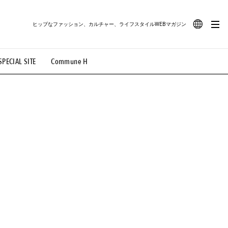
ヒップなファッション、カルチャー、ライフスタイルWEBマガジン
JA
SPECIAL SITE
Commune H
#路地裏てぃーん。
#MONTHLY JOURNAL
EN
OVIE
#LIFESTYLE
#SNEAKER
#OUTDOOR