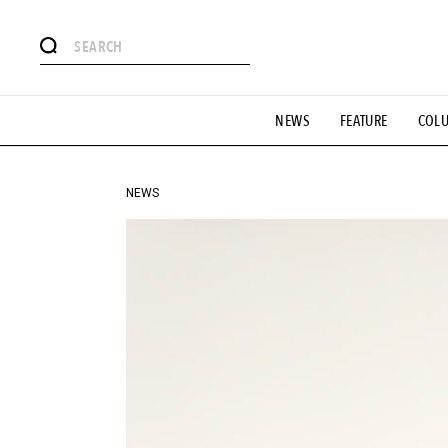
#注目のタグ
NEWS
FEATURE
COL
#SHOPPING ADDICT
#憧れの逸品
#ESSENTIAL DESIG
#GH 銘品の所以
#フイナムのYouTube
#Commune H
#SPORTS
#HANDSOME HANDBOOK
NEWS