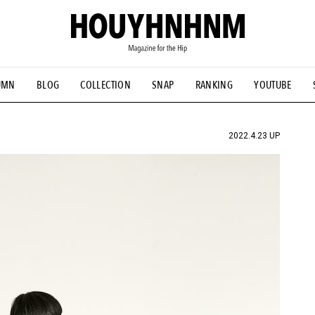
UMN
BLOG
COLLECTION
SNAP
RANKING
YOUTUBE
NS
#古着サミット
#NEW VINTAGE
#マイナーグッド図鑑
#FOCUS IT
#AH.H
#ととけん
#FASHION
#MUSIC
#M
2022.4.23 UP